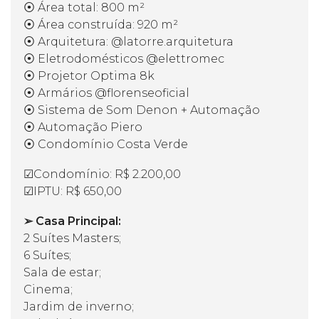
⦿ Área total: 800 m²
⦿ Área construída: 920 m²
⦿ Arquitetura: @latorre.arquitetura
⦿ Eletrodomésticos @elettromec
⦿ Projetor Optima 8k
⦿ Armários @florenseoficial
⦿ Sistema de Som Denon + Automação
⦿ Automação Piero
⦿ Condomínio Costa Verde
☑Condomínio: R$ 2.200,00
☑IPTU: R$ 650,00
➢ Casa Principal:
2 Suítes Masters;
6 Suítes;
Sala de estar;
Cinema;
Jardim de inverno;