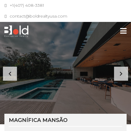
+1(407) 408-3381
contact@boldrealtyusa.com
MAGNÍFICA MANSÃO