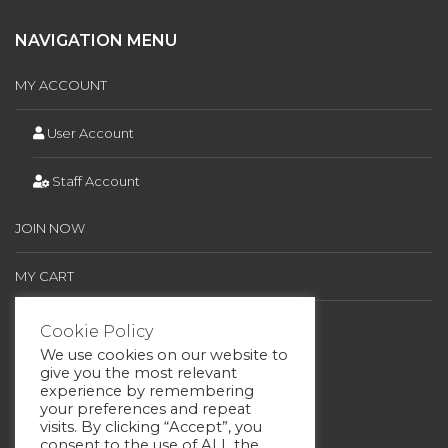
NAVIGATION MENU
MY ACCOUNT
User Account
Staff Account
JOIN NOW
MY CART
CONTACT
Cookie Policy
We use cookies on our website to
give you the most relevant
experience by remembering
FOLLOW US
your preferences and repeat
visits. By clicking “Accept”, you
consent to the use of ALL the